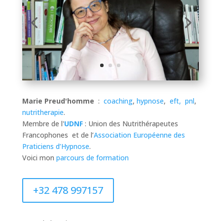
Marie Preud'homme
:
coaching
,
hypnose
,
eft,
pnl
,
nutritherapie
.
Membre de l'
UDNF
: Union des Nutrithérapeutes
Francophones et de l’
A
ssociation
E
uropéenne des
P
raticiens d’
H
ypnose
.
Voici mon
parcours de formation
+32 478 997157